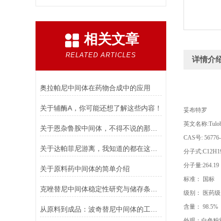
相关文章
RELATED ARTICLES
详情介
奥拉帕尼中间体在药物合成中的应用
关于辅酶A，你可能还想了解这些内容！
妥布特罗
英文名称:Tulobute
关于恩杂鲁胺中间体，不得不说的那些事儿！
CAS号: 56776-
关于达帕菲尼游离，我知道的都在这儿了！
分子式:C12H1
分子量:264.19
关于原料药中间体的简单介绍
标准： 国标
克唑替尼中间体稳定性研究与储存条件推荐
级别： 医药级
含量： 98.5%
从原料到成品：波奇替尼中间体的工艺优化与杂质控制策略
外观：白色粉