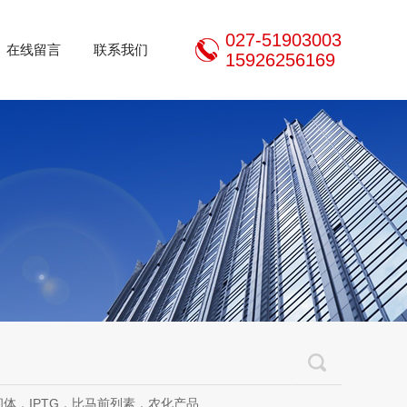
027-51903003
在线留言
联系我们
15926256169
体，IPTG，比马前列素，农化产品