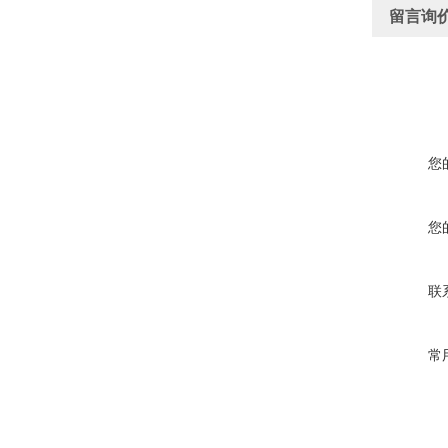
留言询
您
您
联
常