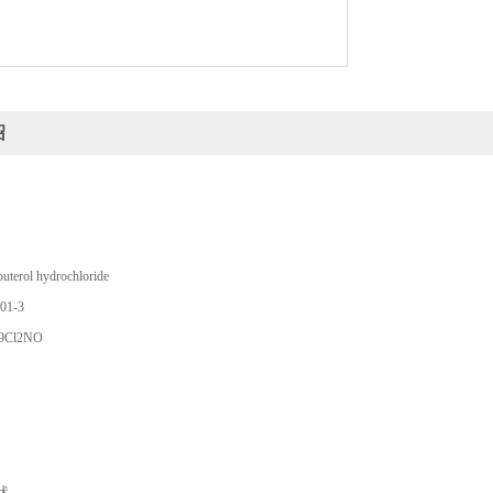
熔点 159-163℃
储存条件 2-8°C
绍
rol hydrochloride
01-3
9Cl2NO
状