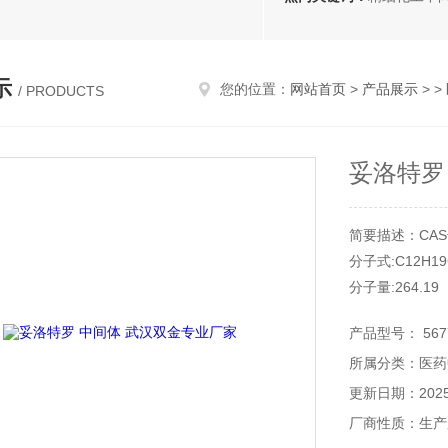
示
您的位置：
网站首页
>
产品展示
> >
/ PRODUCTS
妥洛特罗
简要描述：CAS号:
分子式:C12H19
分子量:264.19
标准： 国标
产品型号： 5677
级别： 医药级
所属分类：医药
含量： 98.5%
外观：白色粉状
更新日期：2025-
包装：1KG/铝
厂商性质：生产
盐酸妥布特罗 