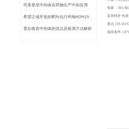
司美替尼中间体在药物生产中的应用
包装：1KG/
妥布特罗 性质
希望之城开发的靶向化疗药物AOH1996：突破性癌症治疗技术及动物实验数据
熔点 159-163
普拉格雷中间体的优点及检测方法解析
储存条件 2-8°