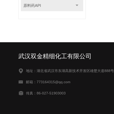
原料药API
武汉双金精细化工有限公司
地址：湖北省武汉市东湖高新技术开发区雄楚大道888号
邮箱：773164315@qq.com
传真：86-027-51903003