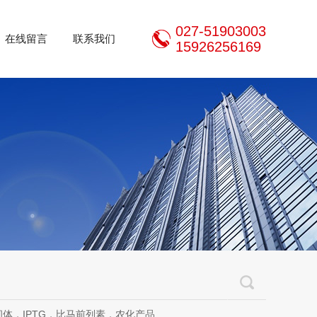
027-51903003
在线留言
联系我们
15926256169
体，IPTG，比马前列素，农化产品