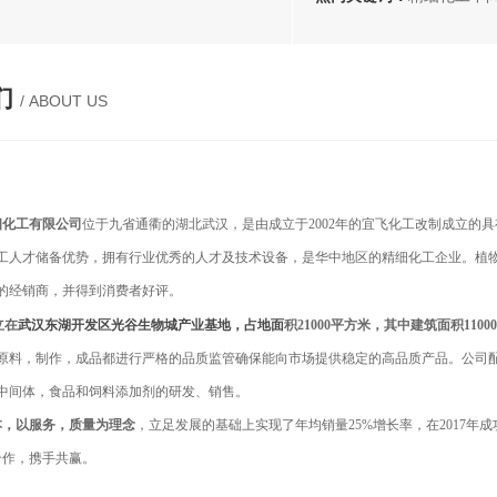
们
/ ABOUT US
化工有限公司
位于九省通衢的湖北武汉，是由成立于2002年的宜飞化工改制成立的
工人才储备优势，拥有行业优秀的人才及技术设备，是华中地区的精细化工企业。
植
定的经销商，并得到消费者好评。
立在
武汉东湖开发区
光谷生物城产业基地，占地面
积21000平方米，其中建筑面积1100
原料，制作，成品都进行严格的品质监管确保能向市场提供稳定的高品质产品。公司
中间体，食品和饲料添加剂的研发、销售。
，以服务，质量为理念
，立足发展的基础上实现了年均销量25%增长率，在2017
作，携手共赢。