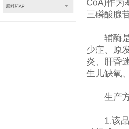
CoA)作
原料药API
三磷酸腺苷
辅酶是调
少症、原
炎、肝昏
生儿缺氧
生产方
1.该品