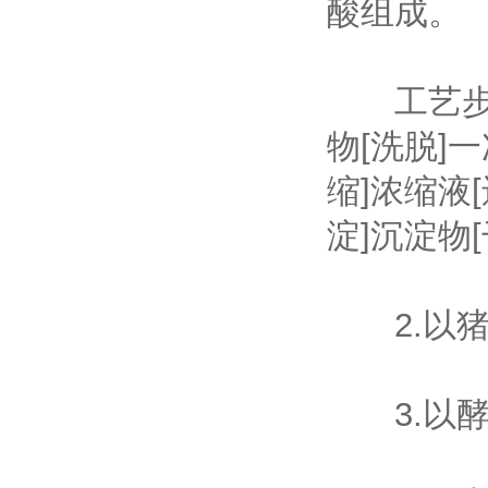
酸组成。
工艺步骤
物[洗脱]
缩]浓缩液
淀]沉淀物[
2.以猪
3.以酵