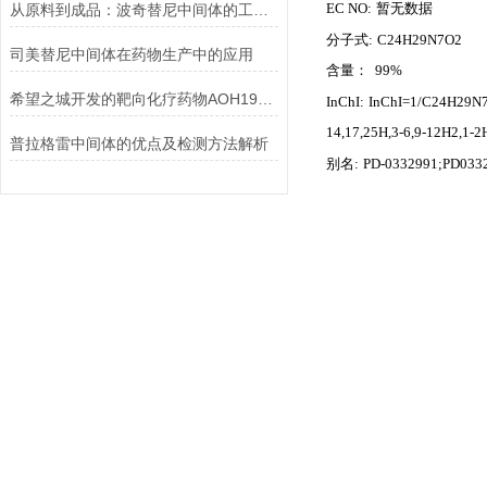
EC NO:
暂无数据
从原料到成品：波奇替尼中间体的工艺优化与杂质控制策略
分子式:
C24H29N7O2
司美替尼中间体在药物生产中的应用
含量： 99%
希望之城开发的靶向化疗药物AOH1996：突破性癌症治疗技术及动物实验数据
InChI:
InChI=1/C24H29N7O2
14,17,25H,3-6,9-12H2,1-2H
普拉格雷中间体的优点及检测方法解析
别名:
PD-0332991;PD