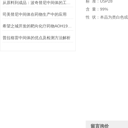
标 准：USP28
从原料到成品：波奇替尼中间体的工艺优化与杂质控制策略
含 量：99%
司美替尼中间体在药物生产中的应用
性 状：本品为类白色
希望之城开发的靶向化疗药物AOH1996：突破性癌症治疗技术及动物实验数据
普拉格雷中间体的优点及检测方法解析
留言询价