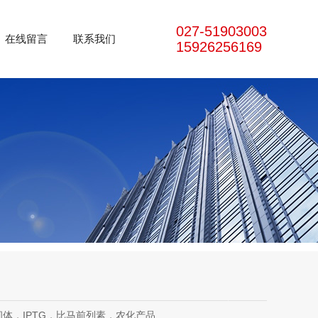
027-51903003
在线留言
联系我们
15926256169
体，IPTG，比马前列素，农化产品