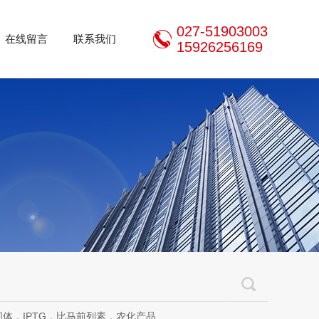
027-51903003
在线留言
联系我们
15926256169
体，IPTG，比马前列素，农化产品