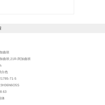
绍
阿加曲班
加曲班;21R-阿加曲班
%
状白色
1785-71-5
3H36N6O5S
.63
间体