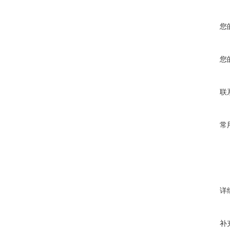
您
您
联
常
详
补