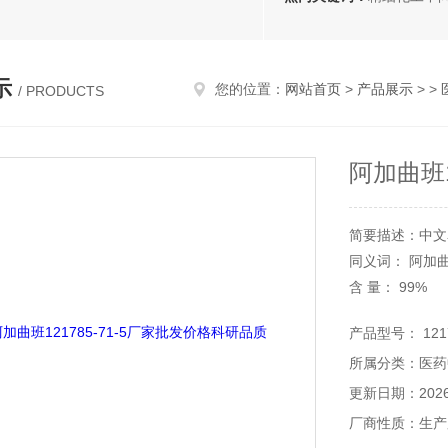
示
您的位置：
网站首页
>
产品展示
> >
/ PRODUCTS
阿加曲班1
简要描述：中文
同义词： 阿加曲
含 量： 99%
性 状： 粉状白
产品型号： 1217
CAS 号： 12178
所属分类：医药
分子式： C23H3
分子量： 508.6
更新日期：2026-
用 途： 中间体
厂商性质：生产