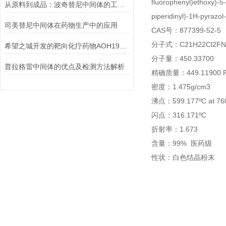
fluorophenyl)ethoxy)-5-
从原料到成品：波奇替尼中间体的工艺优化与杂质控制策略
piperidinyl)-1H-pyrazo
司美替尼中间体在药物生产中的应用
CAS号：877399-52-5
分子式：C21H22Cl2F
希望之城开发的靶向化疗药物AOH1996：突破性癌症治疗技术及动物实验数据
分子量：450.33700
普拉格雷中间体的优点及检测方法解析
精确质量：449.11900 PS
密度：1.475g/cm3
沸点：599.177ºC at 7
闪点：316.171ºC
折射率：1.673
含量：99% 医药级
性状：白色结晶粉末