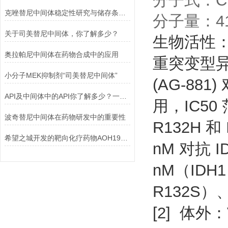
分子式：C1
克唑替尼中间体稳定性研究与储存条件推荐
分子量：41
关于司美替尼中间体，你了解多少？
生物活性：V
奥拉帕尼中间体在药物合成中的应用
重突变型异柠檬
小分子MEK抑制剂“司美替尼中间体”
(AG-881)
API及中间体中的API你了解多少？一起来看看吧！
用，IC50 
波奇替尼中间体在药物研发中的重要性
R132H 和 
希望之城开发的靶向化疗药物AOH1996：突破性癌症治疗技术及动物实验数据
nM 对抗 ID
nM（IDH1
R132S）、
[2] 体外：