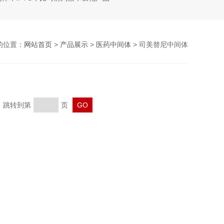
的位置：
网站首页
>
产品展示
>
医药中间体
> 司美替尼中间体
页 跳转到第
页