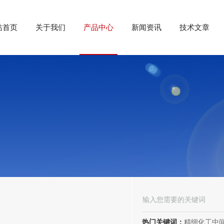
站首页
关于我们
产品中心
新闻资讯
技术文章
热门关键词：
精细化工中间