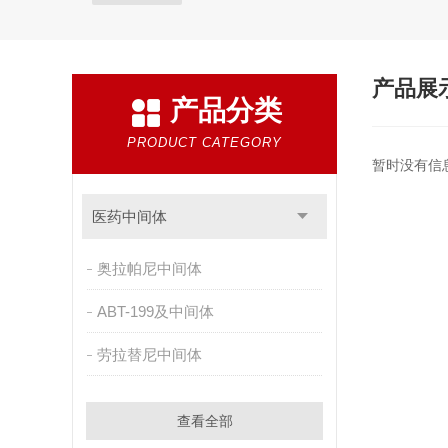
产品展
产品分类
PRODUCT CATEGORY
暂时没有信
医药中间体
奥拉帕尼中间体
ABT-199及中间体
劳拉替尼中间体
查看全部