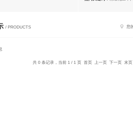
示
您
/ PRODUCTS
息
共 0 条记录，当前 1 / 1 页 首页 上一页 下一页 末