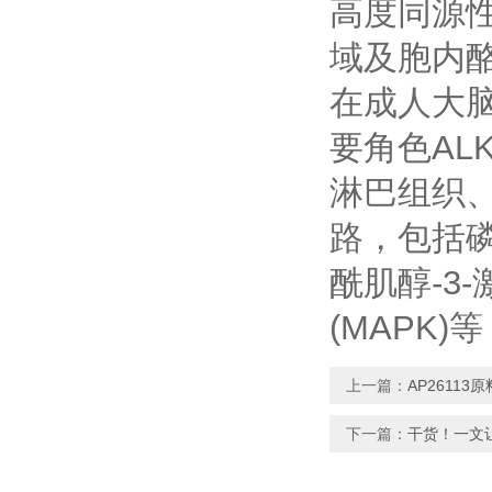
高度同源性
域及胞内
在成人大
要角色A
淋巴组织
路，包括磷
酰肌醇-3
(MAPK
上一篇：
AP26113
下一篇：
干货！一文