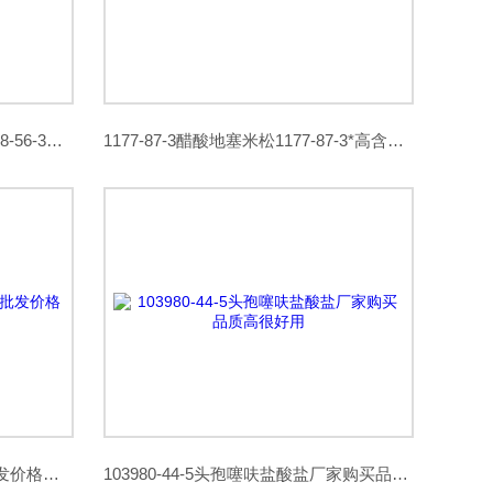
4318-56-36-氯-3-甲基尿嘧啶 4318-56-3厂家现货购买
1177-87-3醋酸地塞米松1177-87-3*高含量品质
78628-80-5盐酸特比萘芬厂家批发价格科研品质
103980-44-5头孢噻呋盐酸盐厂家购买品质高很好用