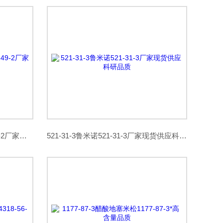
171228-49-2泊沙康唑171228-49-2厂家批发价格科研品质
521-31-3鲁米诺521-31-3厂家现货供应科研品质