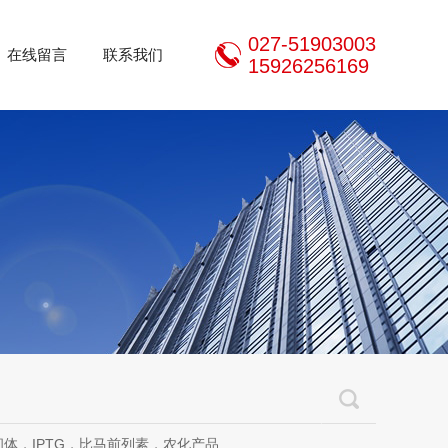
027-51903003
在线留言
联系我们
15926256169
体，IPTG，比马前列素，农化产品