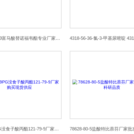
202138-50-9富马酸替诺福韦酯专业厂家专业品质
121-79-9PG没食子酸丙酯121-79-9厂家购买现货供应